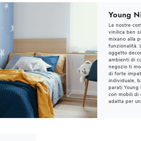
Young N
Le nostre com
vinilica ben s
mixano alla p
funzionalità. 
oggetto decor
ambienti di c
negozio ti mo
di forte impat
individuale, 
parati Young 
con mobili di
adatta per u