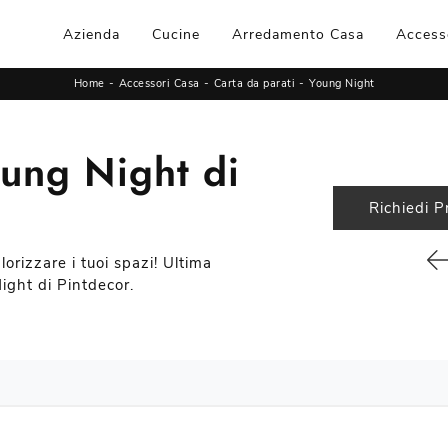
Azienda
Cucine
Arredamento Casa
Access
Home
-
Accessori Casa
-
Carta da parati
-
Young Night
oung Night di
Richiedi P
lorizzare i tuoi spazi! Ultima
ight di Pintdecor.