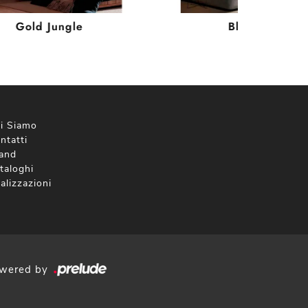
Gold Jungle
Black 3D
i Siamo
ntatti
and
taloghi
alizzazioni
wered by